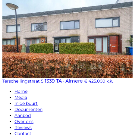
1339 TA · Almere
Terschellingstraat 5
€ 425.000 k.k.
Home
Media
In de buurt
Documenten
Aanbod
Over ons
Reviews
Contact