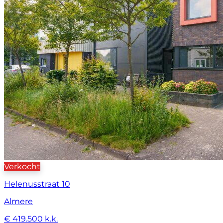
Verkocht
Helenusstraat 10
Almere
€ 419.500 k.k.