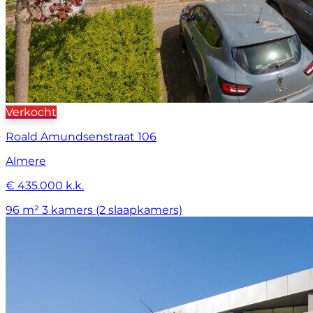
Verkocht
Roald Amundsenstraat 106
Almere
€ 435.000 k.k.
96 m²
3 kamers (2 slaapkamers)