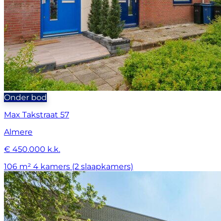
Onder bod
Max Takstraat 57
Almere
€ 450.000 k.k.
106 m²
4 kamers (2 slaapkamers)