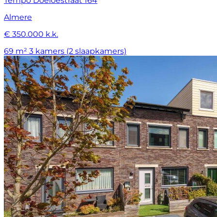
Tempo Doeloestraat 164
Almere
€ 350.000 k.k.
69 m²
3 kamers (2 slaapkamers)