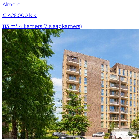
Almere
€ 425.000 k.k.
113 m²
4 kamers (3 slaapkamers)