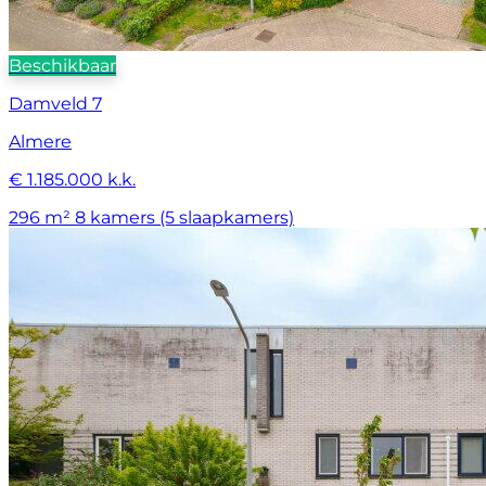
Beschikbaar
Damveld 7
Almere
€ 1.185.000 k.k.
296 m²
8 kamers (5 slaapkamers)