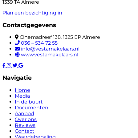
1339 TA Almere
Plan een bezichtiging in
Contactgegevens
Cinemadreef 138, 1325 EP Almere
036 – 534 72 55
info@vestamakelaars.nl
www.vestamakelaars.nl
Navigatie
Home
Media
In de buurt
Documenten
Aanbod
Over ons
Reviews
Contact
Waardebepaling